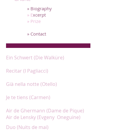
» Biography
» E
xcerpt
» Prize
» Media
» Contact
Ein Schwert (Die Walküre)
Recitar (I Pagliacci)
Già nella notte (Otello)
Je te tiens (Carmen)
Air de Ghermann (Dame de Pique)
Air de Lensky (Evgeny Oneguine)
Duo (Nuits de mai)