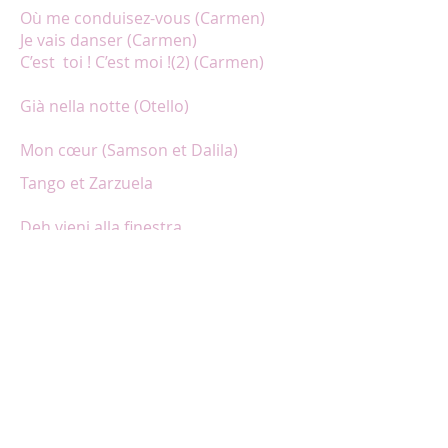
Où me conduisez-vous (Carmen)
Je vais danser (Carmen)
C’est toi ! C’est moi !(2) (Carmen)
Già nella notte (Otello)
Mon cœur (Samson et Dalila)
Tango et Zarzuela
Deh vieni alla finestra
Malinconia
Marechiare
O sole mio
Widmung
Standchen