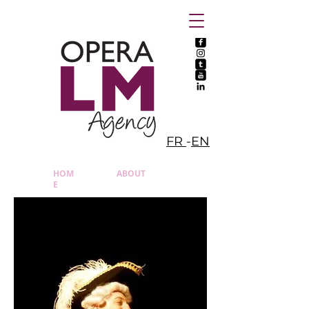
FR
-
EN
HOM
ABOUT
E