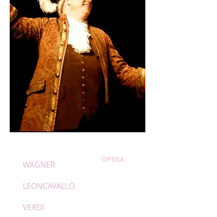
Guy Lessard, excerpt
OPERA
WAGNER
LEONCAVALLO
VERDI